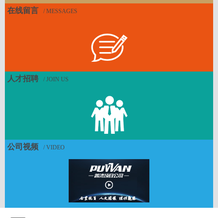
全资子公司-大连普跃客运服务有限公司
在线留言
/ MESSAGES
全资子公司-大连时泰普旅实业发展有限公司
全资子公司-大连普跃客运服务有限公司
全资子公司-大连时泰普旅实业发展有限公司
全资子公司-大连普湾青少年足球训练基地管理有限公司
全资子公司-大连时泰置业有限公司
人才招聘
/ JOIN US
全资子公司-大连普湾投资建设发展基金（有限合伙）
全资子公司-大连普信投资管理有限公司
全资子公司-时泰数字科技（辽宁）有限公司
全资子公司-大连奥邦体育文化发展有限公司
公司视频
全资子公司-大连泰诚人力资源开发有限公司
/ VIDEO
全资子公司-大连三十里堡临港工业园区开发建设有限公司
全资子公司-大连时泰农业科技园有限公司
全资子公司-大连时泰普丰农副食品有限公司
全资子公司-大连时泰普新工业技术有限公司