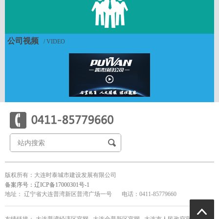
全资子公司-时泰数字科技（辽宁）有限公司
全资子公司-大连奥邦体育文化发展有限公司
公司视频
全资子公司-大连泰诚人力资源开发有限公司
/ VIDEO
全资子公司-大连三十里堡临港工业园区开发建设有限公司
全资子公司-大连时泰农业科技园有限公司
全资子公司-大连时泰普丰农副食品有限公司
全资子公司-大连时泰普新工业技术有限公司
全资子公司-大连时泰新材料工业园有限公司
全资子公司-大连时泰节能环保设备有限公司
全资子公司-大连时泰标准厂房建设有限公司
版权所有：大连时泰城市建设发展有限公司
备案序号：辽ICP备17000301号-1
地址： 辽宁省大连普湾新区普湾广场一号
电话：0411-85779660
友情链接：
大连普湾经济区官网
大连金普新区官网
大连市人民政府官网